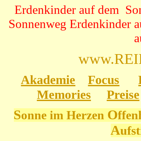
Erdenkinder auf dem So
Sonnenweg Erdenkinder a
a
www.
REI
Akademie
Focus
Memories
Preise
S
O
onne im Herzen
ffen
A
ufs