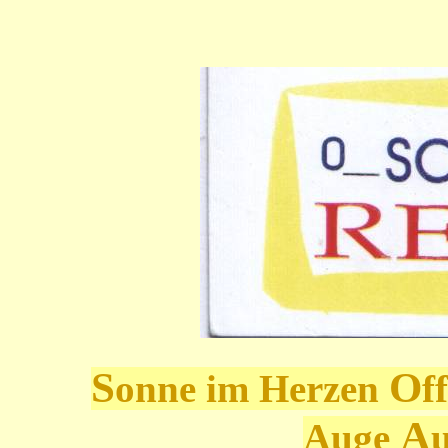
S
O
onne im Herzen
f
A
Auge
u